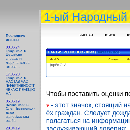
1-ый Народный 
ГЛАВНАЯ
ПОИСК
ПР
Последние
отзывы
03.06.24
Гриценко А. С.
ПАРТИЯ РЕГИОНОВ - Киев (
Показать все
)
Це дійсно
справжня
Ф.И.О.
Статус
Н
людина, котра
Царёв О. А
готова ...
17.05.20
Гриценко А. С.
НАСТАВ ЧАС
"ЕФЕКТИВНОСТІ"
ЧЕКАЮ РЕАКЦІЮ
Чтобы поставить оценки п
НА ...
05.05.19
- этот значок, стоящий н
Пилипенко О. В.
Олег Пилипенко -
ёх граждан. Следует дожд
дуже
відповідальна
полагаться на информацию 
особа
заслуживающий доверия;
28.04.19