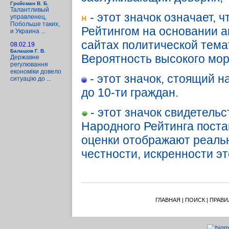
Гройсман В. Б.
Талантливый
- этот значок означает,
управленец,
Побольше таких,
Рейтингом на основании а
и Украина ...
сайтах политической темат
08.02.19
Балашов Г. В.
Вероятность высокого мора
Державне
регулювання
економіки довело
- этот значок, стоящий н
ситуацію до ...
до 10-ти граждан.
- этот значок свидетельс
Народного Рейтинга постав
оценки отображают реальн
честности, искренности эт
ГЛАВНАЯ
|
ПОИСК
|
ПРАВИ